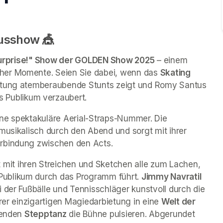
cusshow 🎪
urprise!" Show der GOLDEN Show 2025
 – einem 
her Momente. Seien Sie dabei, wenn das 
Skating 
ietung atemberaubende Stunts zeigt und Romy Santus 
s Publikum verzaubert. 
ne spektakuläre Aerial-Straps-Nummer. Die 
musikalisch durch den Abend und sorgt mit ihrer 
erbindung zwischen den Acts.
t mit ihren Streichen und Sketchen alle zum Lachen, 
ublikum durch das Programm führt. 
Jimmy Navratil
ei der Fußbälle und Tennisschläger kunstvoll durch die 
rer einzigartigen Magiedarbietung in eine 
Welt der 
ßenden 
Stepptanz
 die Bühne pulsieren. Abgerundet 