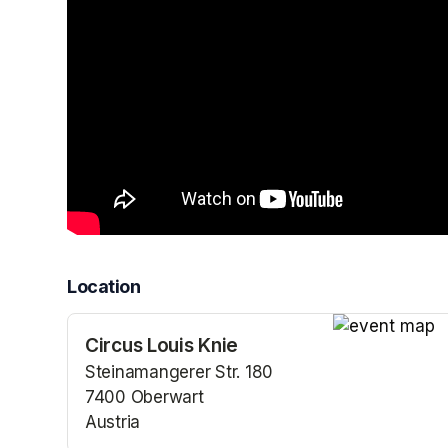
Location
Circus Louis Knie
(opens in a n
Steinamangerer Str. 180
7400 Oberwart
Austria
(opens in a new tab)