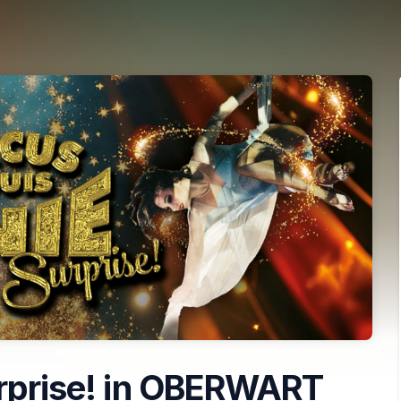
urprise! in OBERWART