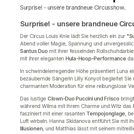
Surprise! - unsere brandneue Circusshow.
Surprise! - unsere brandneue Cir
Der Circus Louis Knie lädt Sie herzlich ein zur 
"S
Abend voller Magie, Spannung und unvergesslic
Santus Duo
 mit ihrer fesselnden Rollschuhdarb
mit ihrer eleganten 
Hula-Hoop-Performance
 da
In schwindelerregender Höhe präsentiert Luna ei
bezaubernde Sängerin Lilly Konyot begleitet Sie 
charmanten Moderation für eine reibungslose V
Das lustige 
Clown-Duo Puccini und Frisco
 bring
während Wilma mit ihrem Charme und Witz das P
fasziniert mit einer rasanten 
Tempojonglage
, b
Luft wirbeln. Hanna Skidanova entführt Sie mit ih
Illusionen
, und Matthias lässt mit seinem mitrei